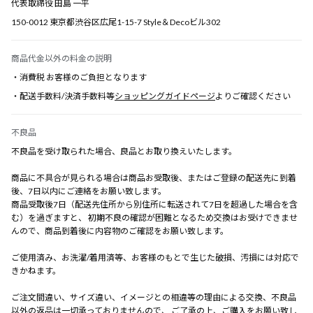
代表取締役 田島 一平
150-0012 東京都渋谷区広尾1-15-7 Style＆Decoビル302
商品代金以外の料金の説明
・消費税 お客様のご負担となります
・配送手数料/決済手数料等
ショッピングガイドページ
よりご確認ください
不良品
不良品を受け取られた場合、良品とお取り換えいたします。
商品に不具合が見られる場合は商品お受取後、またはご登録の配送先に到着
後、7日以内にご連絡をお願い致します。
商品受取後7日（配送先住所から別住所に転送されて7日を超過した場合を含
む）を過ぎますと、 初期不良の確認が困難となるため交換はお受けできませ
んので、商品到着後に内容物のご確認をお願い致します。
ご使用済み、お洗濯/着用済等、お客様のもとで生じた破損、汚損には対応で
きかねます。
ご注文間違い、サイズ違い、イメージとの相違等の理由による交換、不良品
以外の返品は一切承っておりませんので、 ご了承の上、ご購入をお願い致し