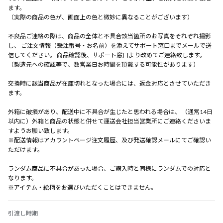
ます。
（実際の商品の色が、画面上の色と微妙に異なることがございます）
不良品ご連絡の際は、商品の全体と不具合該当箇所のお写真をそれぞれ撮影
し、 ご注文情報（受注番号・お名前）を添えてサポート窓口までメールで送
信してください。 商品確認後、サポート窓口より改めてご連絡致します。
（製造元への確認等で、数営業日お時間を頂戴する可能性があります）
交換時に該当商品が在庫切れとなった場合には、返金対応とさせていただき
ます。
外箱に破損があり、配送中に不具合が生じたと思われる場合は、 （通常14日
以内に）外箱と商品の状態と併せて運送会社担当営業所にご連絡くださいま
すようお願い致します。
※配送情報はアカウントページ注文履歴、及び発送確認メールにてご確認い
ただけます。
ランダム商品に不具合があった場合、ご購入時と同様にランダムでの対応と
なります。
※アイテム・絵柄をお選びいただくことはできません。
引渡し時期